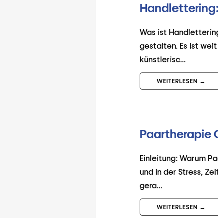
Handlettering:
Was ist Handletterin
gestalten. Es ist we
künstlerisc…
WEITERLESEN →
Paartherapie 
Einleitung: Warum Paa
und in der Stress, Z
gera…
WEITERLESEN →