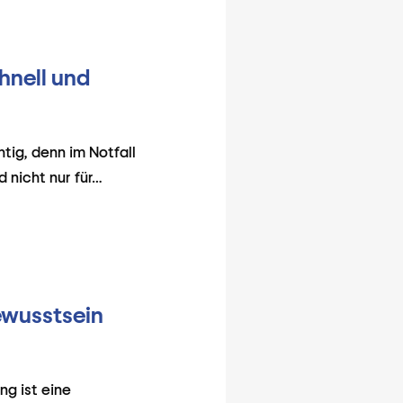
chnell und
htig, denn im Notfall
d nicht nur für…
ewusstsein
ng ist eine