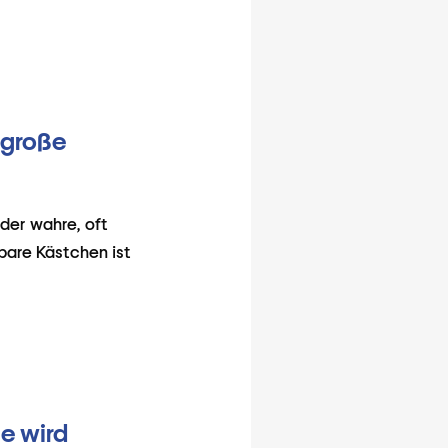
 große
der wahre, oft
bare Kästchen ist
e wird