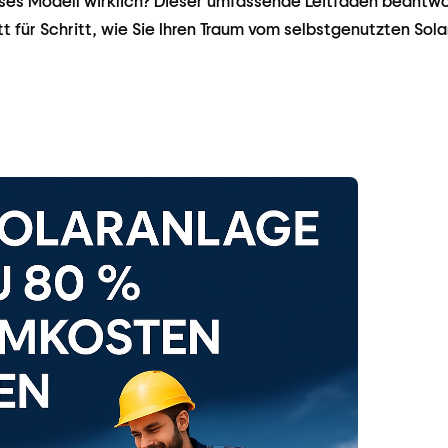
ses Modell wirklich? Dieser umfassende Leitfaden beantwor
tt für Schritt, wie Sie Ihren Traum vom selbstgenutzten Sola