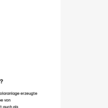
?
Solaranlage erzeugte
be von
ft auch als