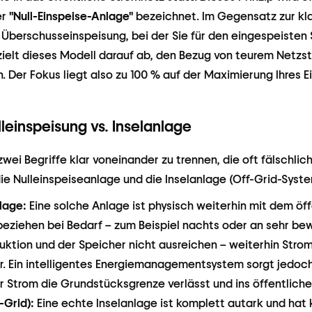
er
"Null-Einspeise-Anlage"
bezeichnet. Im Gegensatz zur kl
 Überschusseinspeisung, bei der Sie für den eingespeisten
zielt dieses Modell darauf ab, den Bezug von teurem Netzs
. Der Fokus liegt also zu 100 % auf der Maximierung Ihres 
leinspeisung vs. Inselanlage
zwei Begriffe klar voneinander zu trennen, die oft fälschl
e Nulleinspeiseanlage und die Inselanlage (Off-Grid-Syste
lage:
Eine solche Anlage ist physisch weiterhin mit dem öf
beziehen bei Bedarf – zum Beispiel nachts oder an sehr b
uktion und der Speicher nicht ausreichen – weiterhin Stro
r. Ein intelligentes Energiemanagementsystem sorgt jedoch
r Strom die Grundstücksgrenze verlässt und ins öffentliche 
-Grid):
Eine echte Inselanlage ist komplett autark und hat 