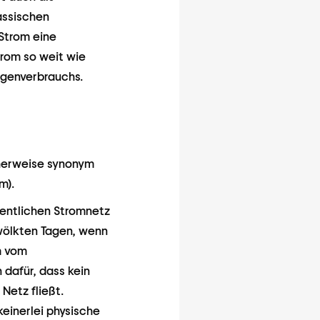
assischen
 Strom eine
trom so weit wie
Eigenverbrauchs.
icherweise synonym
m).
fentlichen Stromnetz
ewölkten Tagen, wenn
m vom
 dafür, dass kein
Netz fließt.
keinerlei physische