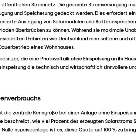
öffentlichen Stromnetz. Die gesamte Stromversorgung muss
ugung und Speicherung gedeckt werden. Dies erfordert ei
ionierte Auslegung von Solarmodulen und Batteriespeicher
ioden überbrücken zu können. Während sie maximale Unab
t besiedelten Gebieten wie Deutschland eine seltene und of
 Dauerbetrieb eines Wohnhauses.
besitzer, die eine
Photovoltaik ohne Einspeisung an ihr Hau
leinspeisung die technisch und wirtschaftlich sinnvollere u
igenverbrauchs
st die zentrale Kenngröße bei einer Anlage ohne Einspeisun
te
beschreibt, wie viel Prozent des erzeugten Solarstroms Si
r Nulleinspeiseanlage ist es, diese Quote auf 100 % zu brin