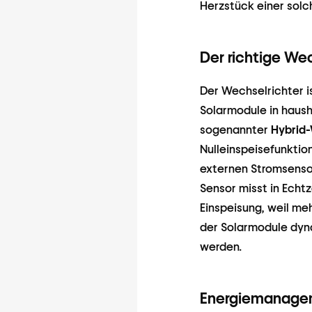
Herzstück einer solc
Der richtige Wec
Der Wechselrichter i
Solarmodule in haush
sogenannter
Hybrid-
Nulleinspeisefunktio
externen Stromsensor
Sensor misst in Echt
Einspeisung, weil meh
der Solarmodule dyn
werden.
Energiemanagem