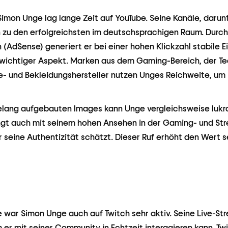
imon Unge lag lange Zeit auf YouTube. Seine Kanäle, darunt
n zu den erfolgreichsten im deutschsprachigen Raum. Durch
AdSense) generiert er bei einer hohen Klickzahl stabile 
n wichtiger Aspekt. Marken aus dem Gaming-Bereich, der T
le- und Bekleidungshersteller nutzen Unges Reichweite, um 
relang aufgebauten Images kann Unge vergleichsweise lukr
ngt auch mit seinem hohen Ansehen in der Gaming- und S
r seine Authentizität schätzt. Dieser Ruf erhöht den Wert s
e war Simon Unge auch auf Twitch sehr aktiv. Seine Live-Str
 er mit seiner Community in Echtzeit interagieren kann. Tw