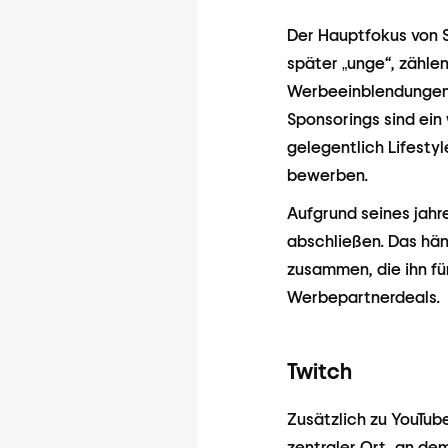
Der Hauptfokus von S
später „unge“, zähle
Werbeeinblendungen (
Sponsorings sind ei
gelegentlich Lifesty
bewerben.
Aufgrund seines jah
abschließen. Das hä
zusammen, die ihn fü
Werbepartnerdeals.
Twitch
Zusätzlich zu YouTub
zentraler Ort, an dem