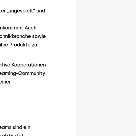
er „ungespielt“ und
Einkommen. Auch
echnikbranche sowie
ihre Produkte zu
ative Kooperationen
treaming-Community
einer
eams sind ein
itch bietet