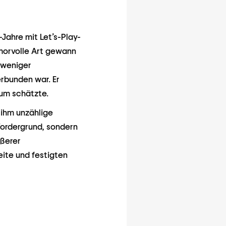
Jahre mit Let’s-Play-
morvolle Art gewann
 weniger
erbunden war. Er
kum schätzte.
 ihm unzählige
 Vordergrund, sondern
ßerer
ite und festigten