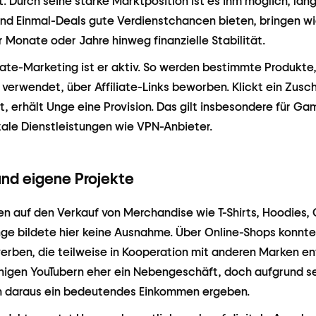
 Durch seine starke Marktposition ist es ihm möglich, lang
nd Einmal-Deals gute Verdienstchancen bieten, bringen w
 Monate oder Jahre hinweg finanzielle Stabilität.
iate-Marketing ist er aktiv. So werden bestimmte Produkte, 
verwendet, über Affiliate-Links beworben. Klickt ein Zusc
t, erhält Unge eine Provision. Das gilt insbesondere für G
tale Dienstleistungen wie VPN-Anbieter.
nd eigene Projekte
zen auf den Verkauf von Merchandise wie T-Shirts, Hoodies
nge bildete hier keine Ausnahme. Über Online-Shops konn
erben, die teilweise in Kooperation mit anderen Marken en
nigen YouTubern eher ein Nebengeschäft, doch aufgrund s
 daraus ein bedeutendes Einkommen ergeben.