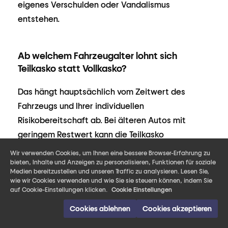
eigenes Verschulden oder Vandalismus
entstehen.
Ab welchem Fahrzeugalter lohnt sich
Teilkasko statt Vollkasko?
Das hängt hauptsächlich vom Zeitwert des
Fahrzeugs und Ihrer individuellen
Risikobereitschaft ab. Bei älteren Autos mit
geringem Restwert kann die Teilkasko
ausreichen, da die Reparaturkosten oder der
Wir verwenden Cookies, um Ihnen eine bessere Browser-Erfahrung zu
bieten, Inhalte und Anzeigen zu personalisieren, Funktionen für soziale
Restwert meist nicht mehr besonders hoch sind.
Medien bereitzustellen und unseren Traffic zu analysieren. Lesen Sie,
Eine Vollkasko würde die Versicherungsprämie
wie wir Cookies verwenden und wie Sie sie steuern können, indem Sie
auf Cookie-Einstellungen klicken.
Cookie Einstellungen
erhöhen, ohne dass Sie im Schadensfall viel mehr
zurückbekommen.
Cookies ablehnen
Cookies akzeptieren