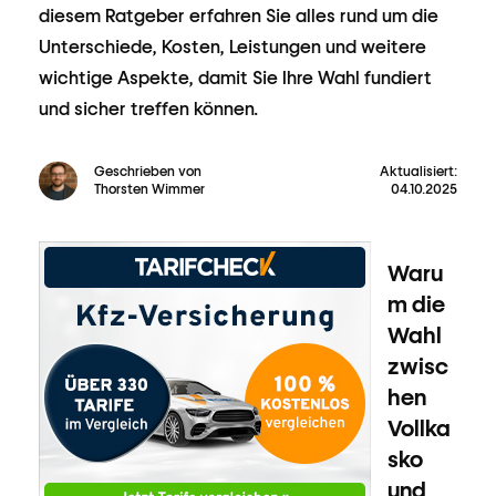
diesem Ratgeber erfahren Sie alles rund um die
Unterschiede, Kosten, Leistungen und weitere
wichtige Aspekte, damit Sie Ihre Wahl fundiert
und sicher treffen können.
Geschrieben von
Aktualisiert:
Thorsten Wimmer
04.10.2025
Waru
m die
Wahl
zwisc
hen
Vollka
sko
und