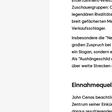
Entertainment-Wrestl
Zuschauergruppen: C
legendären Rivalitä
breit gefächerten Me
Verkaufsschlager.
Insbesondere die “Ne
großen Zuspruch bei 
ein Slogan, sondern e
Als “Aushängeschild 
über weite Strecken
Einnahmequel
John Cenas beachtlich
Zentrum seiner Einkü
daraus resultierenden