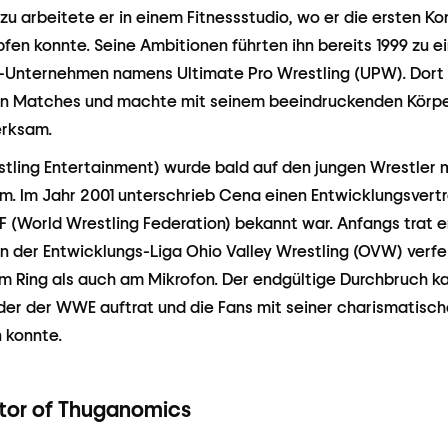
azu arbeitete er in einem Fitnessstudio, wo er die ersten 
fen konnte. Seine Ambitionen führten ihn bereits 1999 zu e
-Unternehmen namens Ultimate Pro Wrestling (UPW). Dort a
len Matches und machte mit seinem beeindruckenden Körp
erksam.
ling Entertainment) wurde bald auf den jungen Wrestler m
. Im Jahr 2001 unterschrieb Cena einen Entwicklungsvert
 (World Wrestling Federation) bekannt war. Anfangs trat 
In der Entwicklungs-Liga Ohio Valley Wrestling (OVW) verfe
im Ring als auch am Mikrofon. Der endgültige Durchbruch k
er der WWE auftrat und die Fans mit seiner charismatisch
 konnte.
tor of Thuganomics