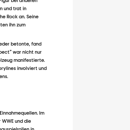
Figur bei anderen
und trat in
he Rock an. Seine
ten ihn zum
ieder betonte, fand
pect” war nicht nur
elzeug manifestierte.
ylines involviert und
ens.
n Einnahmequellen. Im
er WWE und die
auspielrollen in