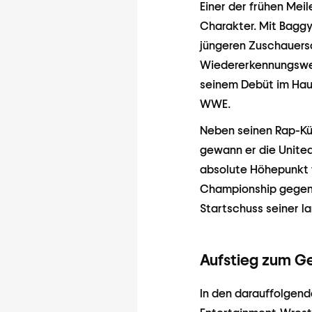
Einer der frühen Mei
Charakter. Mit Baggy
jüngeren Zuschauersc
Wiedererkennungswer
seinem Debüt im Hau
WWE.
Neben seinen Rap-Kün
gewann er die United
absolute Höhepunkt 
Championship gegen 
Startschuss seiner l
Aufstieg zum G
In den darauffolgend