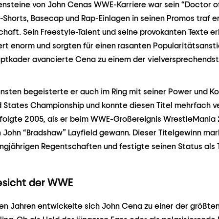
lensteine von John Cenas WWE-Karriere war sein “Doctor 
-Shorts, Basecap und Rap-Einlagen in seinen Promos traf e
haft. Sein Freestyle-Talent und seine provokanten Texte e
t enorm und sorgten für einen rasanten Popularitätsansti
ptkader avancierte Cena zu einem der vielversprechend
sten begeisterte er auch im Ring mit seiner Power und Kon
 States Championship und konnte diesen Titel mehrfach ve
folgte 2005, als er beim WWE-Großereignis WrestleMania
John “Bradshaw” Layfield gewann. Dieser Titelgewinn mar
angjährigen Regentschaften und festigte seinen Status als 
esicht der WWE
en Jahren entwickelte sich John Cena zu einer der größten