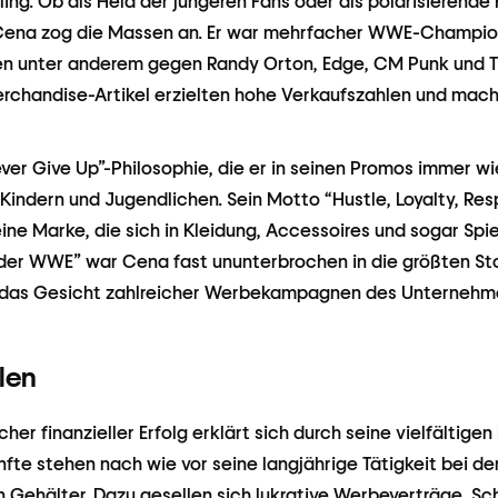
ing. Ob als Held der jüngeren Fans oder als polarisierende 
ena zog die Massen an. Er war mehrfacher WWE-Champion 
ten unter anderem gegen Randy Orton, Edge, CM Punk und T
rchandise-Artikel erzielten hohe Verkaufszahlen und mach
ver Give Up”-Philosophie, die er in seinen Promos immer w
Kindern und Jugendlichen. Sein Motto “Hustle, Loyalty, Res
ine Marke, die sich in Kleidung, Accessoires und sogar Spi
der WWE” war Cena fast ununterbrochen in die größten Stor
 das Gesicht zahlreicher Werbekampagnen des Unternehm
len
er finanzieller Erfolg erklärt sich durch seine vielfältige
nfte stehen nach wie vor seine langjährige Tätigkeit bei d
 Gehälter. Dazu gesellen sich lukrative Werbeverträge, Sch