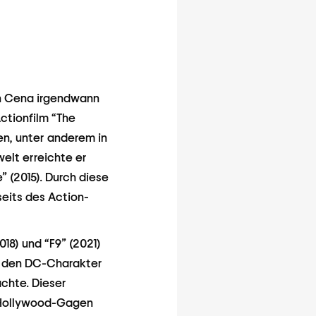
hn Cena irgendwann
Actionfilm “The
en, unter anderem in
elt erreichte er
” (2015). Durch diese
seits des Action-
018) und “F9” (2021)
er den DC-Charakter
chte. Dieser
. Hollywood-Gagen