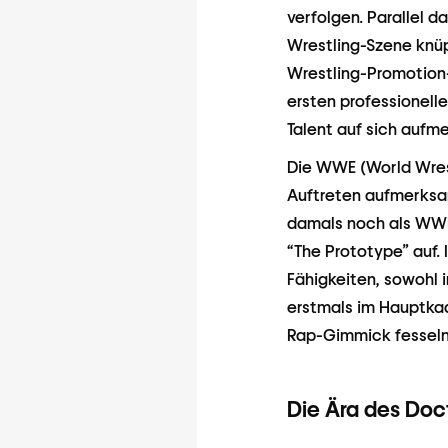
verfolgen. Parallel d
Wrestling-Szene knüp
Wrestling-Promotion
ersten professionel
Talent auf sich aufm
Die WWE (World Wrest
Auftreten aufmerksam
damals noch als WWF
“The Prototype” auf. 
Fähigkeiten, sowohl 
erstmals im Hauptkad
Rap-Gimmick fesseln
Die Ära des Doc