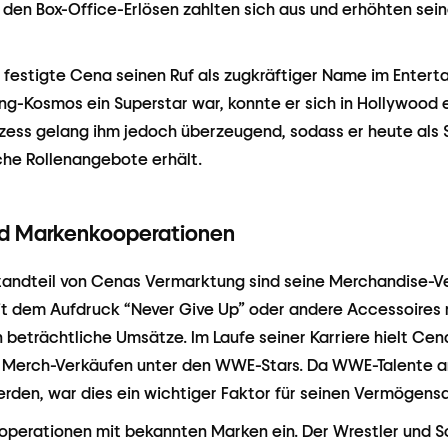
 den Box-Office-Erlösen zahlten sich aus und erhöhten se
e festigte Cena seinen Ruf als zugkräftiger Name im Entert
ng-Kosmos ein Superstar war, konnte er sich in Hollywood 
zess gelang ihm jedoch überzeugend, sodass er heute als 
iche Rollenangebote erhält.
d Markenkooperationen
tandteil von Cenas Vermarktung sind seine Merchandise-Ver
t dem Aufdruck “Never Give Up” oder andere Accessoires 
 beträchtliche Umsätze. Im Laufe seiner Karriere hielt Ce
 Merch-Verkäufen unter den WWE-Stars. Da WWE-Talente an
erden, war dies ein wichtiger Faktor für seinen Vermögens
perationen mit bekannten Marken ein. Der Wrestler und S