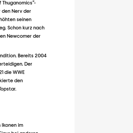
of Thuganomics”-
r den Nerv der
rhöhten seinen
eg. Schon kurz nach
sten Newcomer der
dition. Bereits 2004
rteidigen. Der
 21 die WWE
kierte den
Topstar.
 Ikonen im