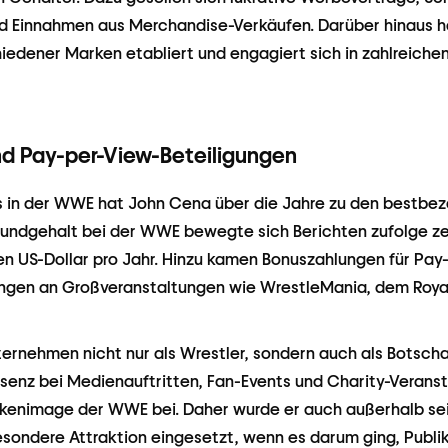
d Einnahmen aus Merchandise-Verkäufen. Darüber hinaus h
edener Marken etabliert und engagiert sich in zahlreiche
d Pay-per-View-Beteiligungen
rs in der WWE hat John Cena über die Jahre zu den bestbez
rundgehalt bei der WWE bewegte sich Berichten zufolge ze
en US-Dollar pro Jahr. Hinzu kamen Bonuszahlungen für Pay-
ngen an Großveranstaltungen wie WrestleMania, dem Roya
ernehmen nicht nur als Wrestler, sondern auch als Botscha
senz bei Medienauftritten, Fan-Events und Charity-Verans
enimage der WWE bei. Daher wurde er auch außerhalb sei
esondere Attraktion eingesetzt, wenn es darum ging, Publi