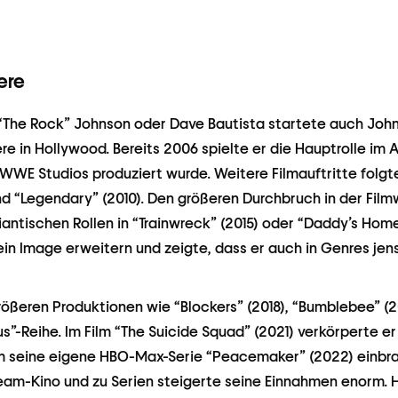
ere
“The Rock” Johnson oder Dave Bautista startete auch Jo
re in Hollywood. Bereits 2006 spielte er die Hauptrolle im 
 WWE Studios produziert wurde. Weitere Filmauftritte folgt
nd “Legendary” (2010). Den größeren Durchbruch in der Filmw
antischen Rollen in “Trainwreck” (2015) oder “Daddy’s Home
ein Image erweitern und zeigte, dass er auch in Genres jen
größeren Produktionen wie “Blockers” (2018), “Bumblebee” (2
ous”-Reihe. Im Film “The Suicide Squad” (2021) verkörperte 
 seine eigene HBO-Max-Serie “Peacemaker” (2022) einbra
eam-Kino und zu Serien steigerte seine Einnahmen enorm