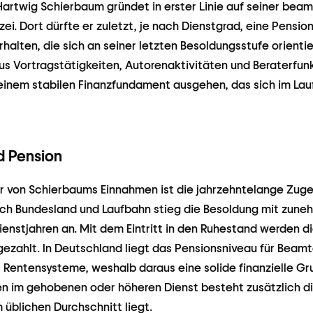
rtwig Schierbaum gründet in erster Linie auf seiner bea
zei. Dort dürfte er zuletzt, je nach Dienstgrad, eine Pensio
alten, die sich an seiner letzten Besoldungsstufe orienti
s Vortragstätigkeiten, Autorenaktivitäten und Beraterfun
 einem stabilen Finanzfundament ausgehen, das sich im Lau
d Pension
er von Schierbaums Einnahmen ist die jahrzehntelange Zuge
nach Bundesland und Laufbahn stieg die Besoldung mit zun
enstjahren an. Mit dem Eintritt in den Ruhestand werden d
gezahlt. In Deutschland liegt das Pensionsniveau für Beam
 Rentensysteme, weshalb daraus eine solide finanzielle Gr
en im gehobenen oder höheren Dienst besteht zusätzlich di
 üblichen Durchschnitt liegt.