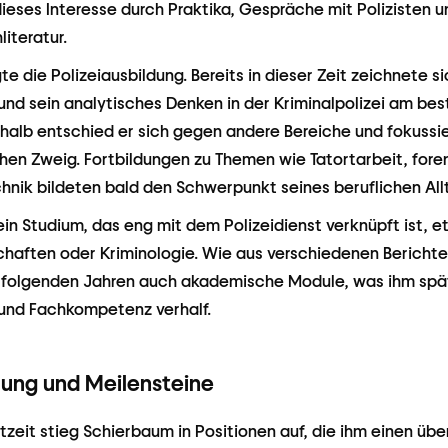
dieses Interesse durch Praktika, Gespräche mit Polizisten 
iteratur.
e die Polizeiausbildung. Bereits in dieser Zeit zeichnete si
und sein analytisches Denken in der Kriminalpolizei am bes
lb entschied er sich gegen andere Bereiche und fokussier
hen Zweig. Fortbildungen zu Themen wie Tatortarbeit, for
ik bildeten bald den Schwerpunkt seines beruflichen All
ein Studium, das eng mit dem Polizeidienst verknüpft ist, e
haften oder Kriminologie. Wie aus verschiedenen Berichte
en folgenden Jahren auch akademische Module, was ihm spä
und Fachkompetenz verhalf.
lung und Meilensteine
tzeit stieg Schierbaum in Positionen auf, die ihm einen üb