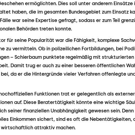
 Geschehen ermöglichten. Dies soll unter anderem Einsätze
altet haben, die im gesamten Bundesgebiet zum Einsatz k
älle war seine Expertise gefragt, sodass er zum Teil grenz
ionalen Behörden treten konnte.
or für seine Popularität war die Fähigkeit, komplexe Sachv
he zu vermitteln. Ob in polizeilichen Fortbildungen, bei Po
ägen – Schierbaum punktete regelmäßig mit strukturierten
eit. Damit trug er auch zu einer besseren öffentlichen W
 bei, da er die Hintergründe vieler Verfahren offenlegte u
hochoffiziellen Funktionen trat er gelegentlich als externer
utionen auf. Diese Beratertätigkeit könnte eine wichtige Säu
tlich seiner finanziellen Unabhängigkeit gewesen sein. Den
biles Einkommen sichert, sind es oft die Nebentätigkeiten, 
wirtschaftlich attraktiv machen.