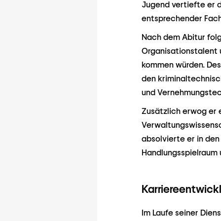
Jugend vertiefte er 
entsprechender Fachl
Nach dem Abitur folgt
Organisationstalent 
kommen würden. Desha
den kriminaltechnisc
und Vernehmungstechn
Zusätzlich erwog er 
Verwaltungswissensc
absolvierte er in d
Handlungsspielraum 
Karriereentwick
Im Laufe seiner Diens