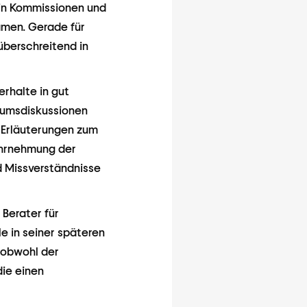
 in Kommissionen und
amen. Gerade für
überschreitend in
erhalte in gut
diumsdiskussionen
 Erläuterungen zum
ahrnehmung der
nd Missverständnisse
 Berater für
le in seiner späteren
n obwohl der
die einen